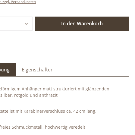
t. zzgl. Versandkosten
 Anzahl: Gib den gewünschten Wert ein o
In den Warenkorb
:
bung
Eigenschaften
rzförmigem Anhänger matt strukturiert mit glänzenden
silber, rotgold und anthrazit
ette ist mit Karabinerverschluss ca. 42 cm lang.
reies Schmuckmetall, hochwertig veredelt