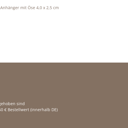
 Anhänger mit Öse 4,0 x 2,5 cm
fgehoben sind
0 € Bestellwert (innerhalb DE)