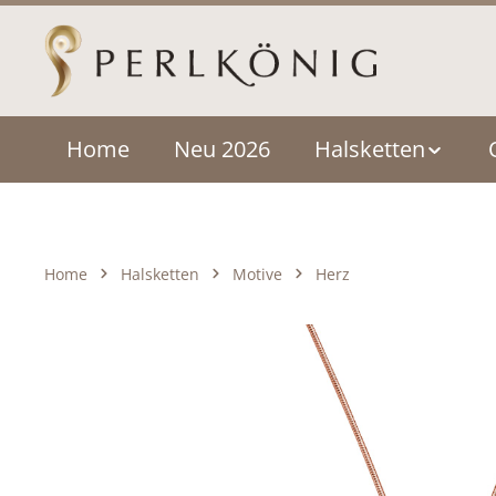
um Hauptinhalt springen
Zur Hauptnavigation springen
Home
Neu 2026
Halsketten
Home
Halsketten
Motive
Herz
Bildergalerie überspringen