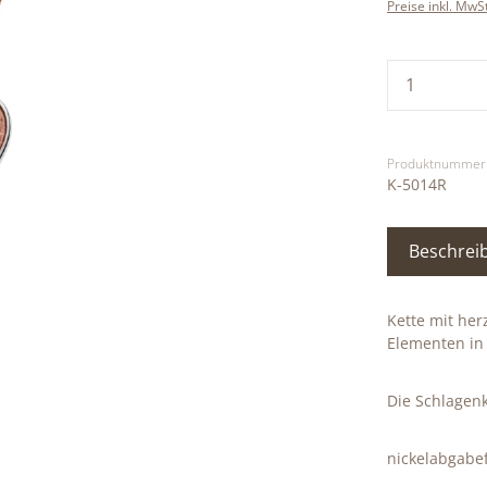
Preise inkl. MwS
Produkt
Produktnummer
K-5014R
Beschrei
Kette mit he
Elementen in 
Die Schlagenk
nickelabgabef