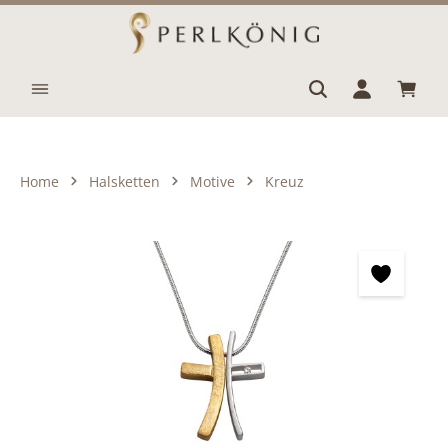
Zum Hauptinhalt springen
Waren
Home
Halsketten
Motive
Kreuz
Bildergalerie überspringen