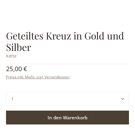
Geteiltes Kreuz in Gold und
Silber
Kette
Regulärer Preis:
25,00 €
Preise inkl. MwSt. zzgl. Versandkosten
Produkt Anzahl: Gib den gewünschten Wert ein ode
In den Warenkorb