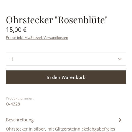
Ohrstecker "Rosenblüte"
Regulärer Preis:
15,00 €
Preise inkl. MwSt. zzgl. Versandkosten
Produkt Anzahl: Gib den gewünschten Wert ein ode
In den Warenkorb
Produktnummer:
O-4328
Beschreibung
Ohrstecker in silber, mit Glitzersteinnickelabgabefreies