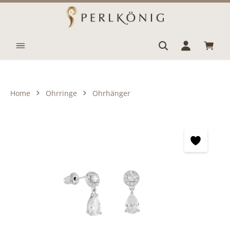
Zum Hauptinhalt springen
Waren
Home
Ohrringe
Ohrhänger
Bildergalerie überspringen