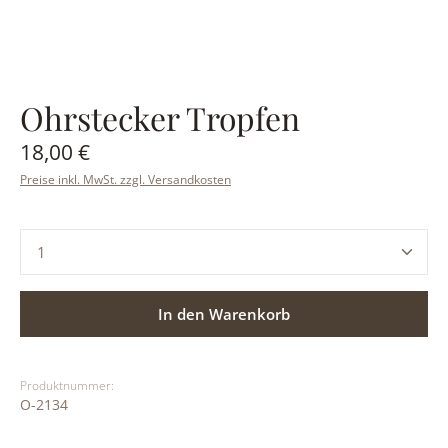
Ohrstecker Tropfen
Regulärer Preis:
18,00 €
Preise inkl. MwSt. zzgl. Versandkosten
Produkt Anzahl: Gib den gewünschten Wert ein ode
In den Warenkorb
Produktnummer:
O-2134