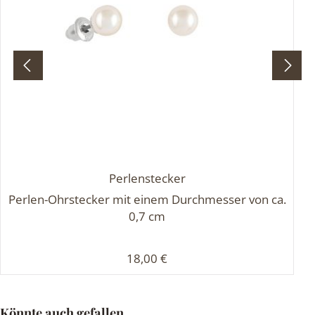
Perlenstecker
Perlen-Ohrstecker mit einem Durchmesser von ca.
0,7 cm
Regulärer Preis:
18,00 €
Produktgalerie überspringen
Könnte auch gefallen