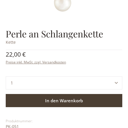
Perle an Schlangenkette
Kette
Regulärer Preis:
22,00 €
Preise inkl. MwSt. zzgl. Versandkosten
Produkt Anzahl: Gib den gewünschten Wert ein ode
In den Warenkorb
Produktnummer:
PK-051