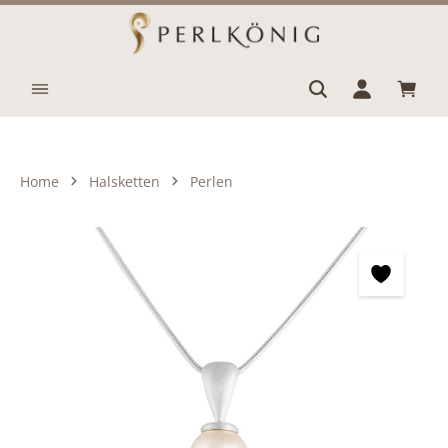
Zum Hauptinhalt springen
Waren
Home
Halsketten
Perlen
Bildergalerie überspringen