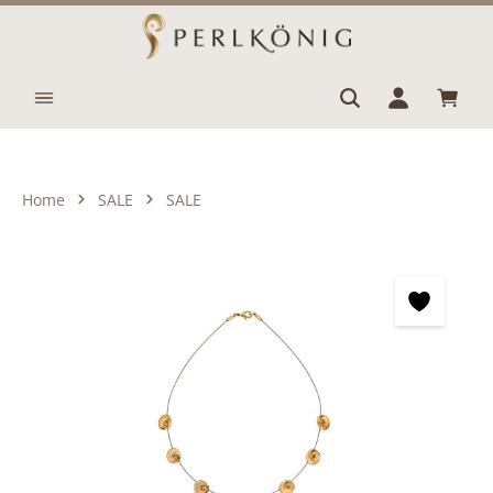
Zum Hauptinhalt springen
Waren
Home
SALE
SALE
Bildergalerie überspringen