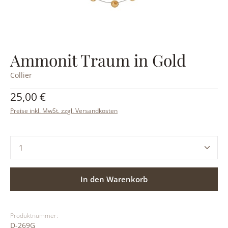
Ammonit Traum in Gold
Collier
Regulärer Preis:
25,00 €
Preise inkl. MwSt. zzgl. Versandkosten
Produkt Anzahl: Gib den gewünschten Wert ein ode
In den Warenkorb
Produktnummer:
D-269G