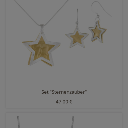
Set "Sternenzauber"
Regulärer Preis:
47,00 €