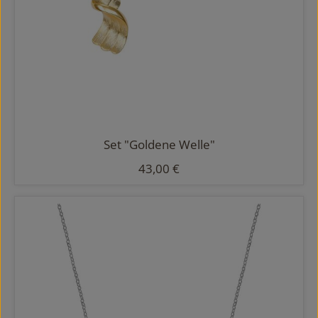
Set "Goldene Welle"
Regulärer Preis:
43,00 €