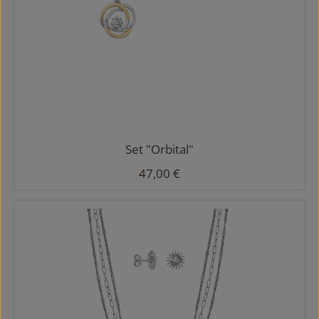
Set "Orbital"
Regulärer Preis:
47,00 €