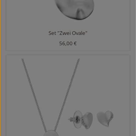
Set "Zwei Ovale"
Regulärer Preis:
56,00 €