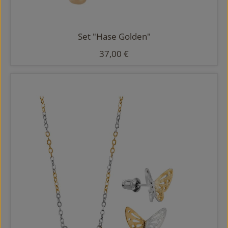
Set "Hase Golden"
Regulärer Preis:
37,00 €