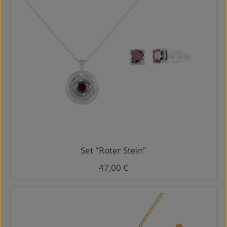
Set "Roter Stein"
Regulärer Preis:
47,00 €