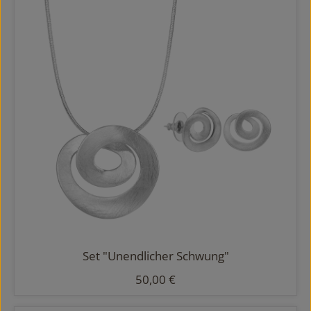
Set "Unendlicher Schwung"
Regulärer Preis:
50,00 €