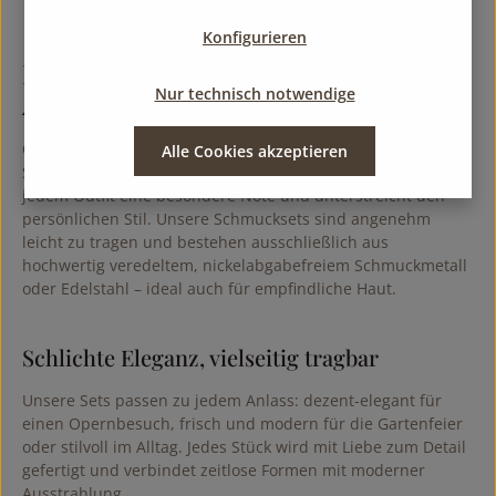
Seite
Seite
Konfigurieren
Das passende Schmuckset für jeden
Nur technisch notwendige
Anlass
Ob Frühling oder Winter, festlich oder schlicht – ein schönes
Alle Cookies akzeptieren
Schmuckset aus Kette und passenden Ohrringen verleiht
jedem Outfit eine besondere Note und unterstreicht den
persönlichen Stil. Unsere Schmucksets sind angenehm
leicht zu tragen und bestehen ausschließlich aus
hochwertig veredeltem, nickelabgabefreiem Schmuckmetall
oder Edelstahl – ideal auch für empfindliche Haut.
Schlichte Eleganz, vielseitig tragbar
Unsere Sets passen zu jedem Anlass: dezent-elegant für
einen Opernbesuch, frisch und modern für die Gartenfeier
oder stilvoll im Alltag. Jedes Stück wird mit Liebe zum Detail
gefertigt und verbindet zeitlose Formen mit moderner
Ausstrahlung.