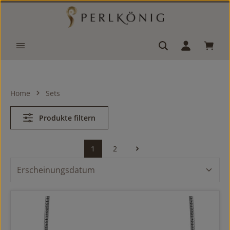
Zum Hauptinhalt springen
Waren
Home
Sets
Produkte filtern
1
2
Seite
Seite