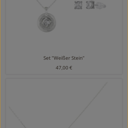
Set "Weißer Stein"
Regulärer Preis:
47,00 €