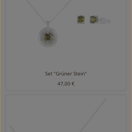
Set "Grüner Stein"
Regulärer Preis:
47,00 €