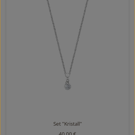
Set "Kristall"
Regulärer Preis:
40,00 €