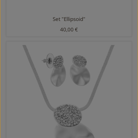
Set "Ellipsoid"
Regulärer Preis:
40,00 €