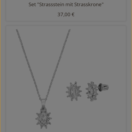
Set "Strassstein mit Strasskrone"
Regulärer Preis:
37,00 €