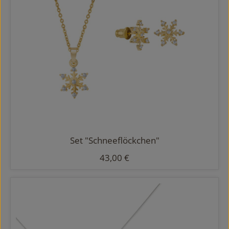
Set "Schneeflöckchen"
Regulärer Preis:
43,00 €