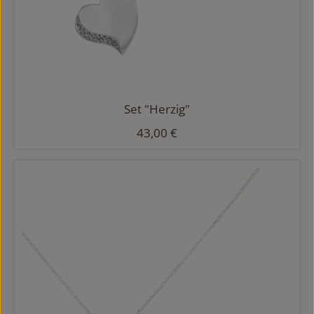
Set "Herzig"
Regulärer Preis:
43,00 €