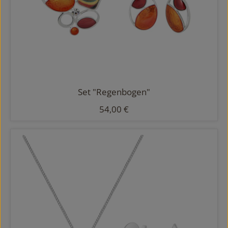
Set "Regenbogen"
Regulärer Preis:
54,00 €