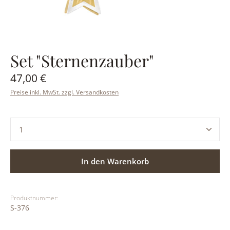
Set "Sternenzauber"
Regulärer Preis:
47,00 €
Preise inkl. MwSt. zzgl. Versandkosten
Produkt Anzahl: Gib den gewünschten Wert ein ode
In den Warenkorb
Produktnummer:
S-376