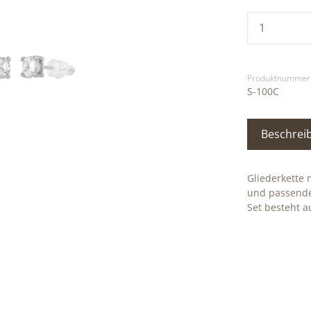
Produkt
Produktnummer
S-100C
Beschrei
Gliederkette
und passende
Set besteht 