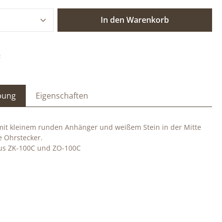
 Anzahl: Gib den gewünschten Wert ein o
In den Warenkorb
:
bung
Eigenschaften
 mit kleinem runden Anhänger und weißem Stein in der Mitte
 Ohrstecker.
aus ZK-100C und ZO-100C