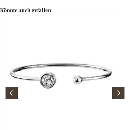
Produktgalerie überspringen
Könnte auch gefallen