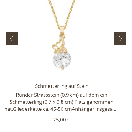
Schmetterling auf Stein
Runder Strassstein (0,9 cm) auf dem ein
Schmetterling (0,7 x 0,8 cm) Platz genommen
hat.Gliederkette ca. 45-50 cmAnhänger insgesamt
ca. 2,5 x 1,0 cm
Regulärer Preis:
25,00 €