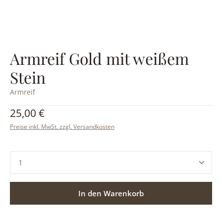
Armreif Gold mit weißem
Stein
Armreif
Regulärer Preis:
25,00 €
Preise inkl. MwSt. zzgl. Versandkosten
Produkt Anzahl: Gib den gewünschten Wert ein ode
In den Warenkorb