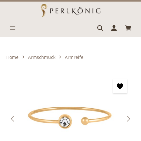
Zum Hauptinhalt springen
Waren
Home
Armschmuck
Armreife
Bildergalerie überspringen