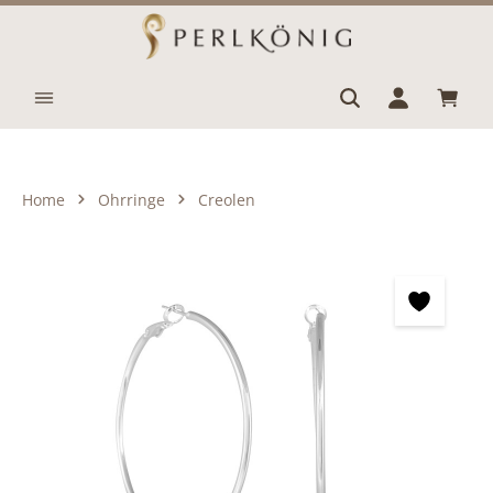
Zum Hauptinhalt springen
Waren
Home
Ohrringe
Creolen
Bildergalerie überspringen