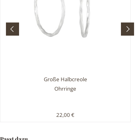
Große Halbcreole
Ohrringe
Regulärer Preis:
22,00 €
Produktgalerie überspringen
Passt dazu