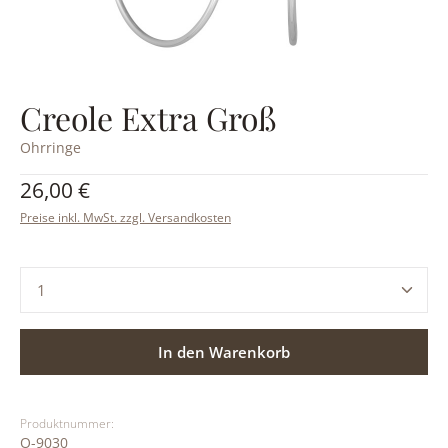
Creole Extra Groß
Ohrringe
Regulärer Preis:
26,00 €
Preise inkl. MwSt. zzgl. Versandkosten
Produkt Anzahl: Gib den gewünschten Wert ein ode
In den Warenkorb
Produktnummer:
O-9030