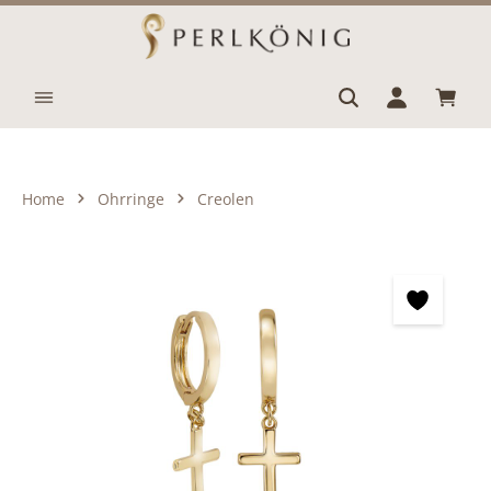
Zum Hauptinhalt springen
Waren
Home
Ohrringe
Creolen
Bildergalerie überspringen