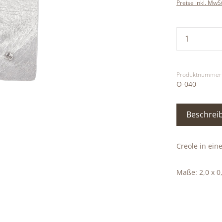
Preise inkl. MwS
Produkt
Produktnummer
O-040
Beschrei
Creole in ein
Maße: 2,0 x 0