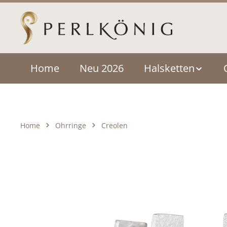
um Hauptinhalt springen
Zur Hauptnavigation springen
Home
Neu 2026
Halsketten
Home
Ohrringe
Creolen
Bildergalerie überspringen