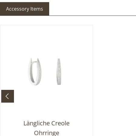
Accessory Items
Produktgalerie überspringen
Längliche Creole
Ohrringe