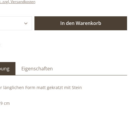
t. zzgl. Versandkosten
 Anzahl: Gib den gewünschten Wert ein o
In den Warenkorb
:
bung
Eigenschaften
er länglichen Form matt gekratzt mit Stein
,9 cm