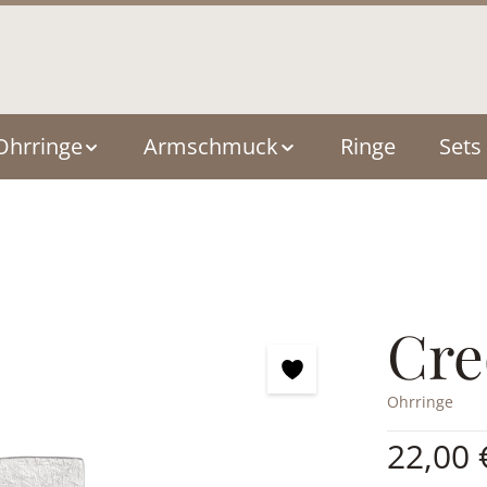
Ohrringe
Armschmuck
Ringe
Sets
Cre
Ohrringe
Regulärer Pre
22,00 