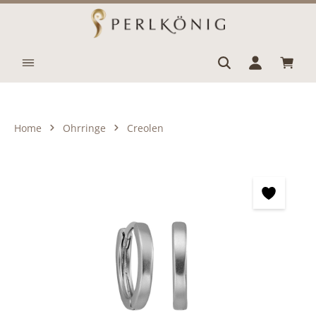
Zum Hauptinhalt springen
Waren
Home
Ohrringe
Creolen
Bildergalerie überspringen