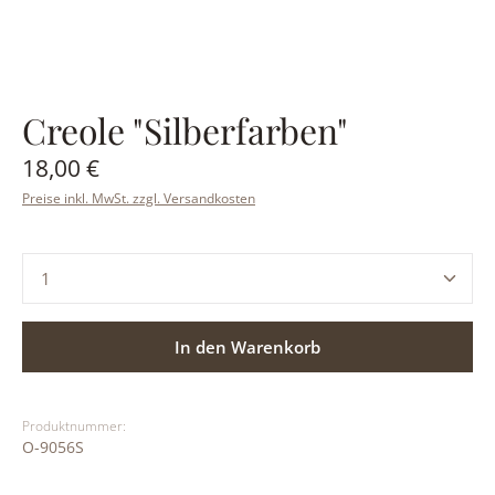
Creole "Silberfarben"
Regulärer Preis:
18,00 €
Preise inkl. MwSt. zzgl. Versandkosten
Produkt Anzahl: Gib den gewünschten Wert ein ode
In den Warenkorb
Produktnummer:
O-9056S