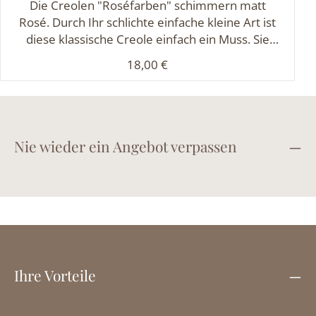
Die Creolen "Roséfarben" schimmern matt
Rosé. Durch Ihr schlichte einfache kleine Art ist
diese klassische Creole einfach ein Muss. Sie
lassen sich perfekt mit anderen Schmuckstücken
Regulärer Preis:
18,00 €
kombinieren. Durchmesser der Creole ca. 1,5
cm Breite ca. 0,3 cm
Nie wieder ein Angebot verpassen
Ihre Vorteile