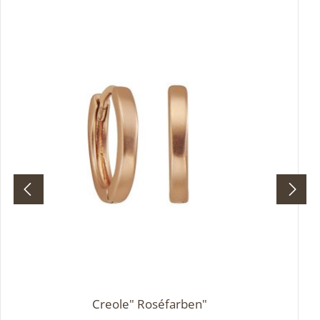
hängende Perle (ca. 1 cm), die sanft schwingt und
dem Design eine klassische Raffinesse verleiht. Ob
für festliche Anlässe oder als stilvolles Accessoire
im Alltag – diese Perlencreolen sind ein Ausdruck
purer Eleganz und femininer Ausstrahlung.
Creole" Roséfarben"