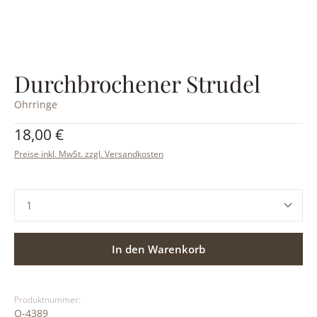
Durchbrochener Strudel
Ohrringe
Regulärer Preis:
18,00 €
Preise inkl. MwSt. zzgl. Versandkosten
Produkt Anzahl: Gib den gewünschten Wert ein ode
In den Warenkorb
Produktnummer:
O-4389