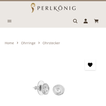
Zum Hauptinhalt springen
Waren
Home
Ohrringe
Ohrstecker
Bildergalerie überspringen