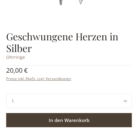
Geschwungene Herzen in
Silber
Ohrringe
Regulärer Preis:
20,00 €
Preise inkl. MwSt. zzgl. Versandkosten
Produkt Anzahl: Gib den gewünschten Wert ein ode
In den Warenkorb