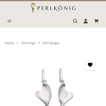
Zum Hauptinhalt springen
Waren
Home
Ohrringe
Ohrhänger
Bildergalerie überspringen