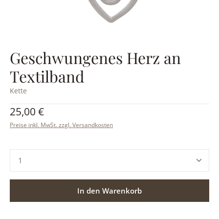
Geschwungenes Herz an
Textilband
Kette
Regulärer Preis:
25,00 €
Preise inkl. MwSt. zzgl. Versandkosten
Produkt Anzahl: Gib den gewünschten Wert ein ode
In den Warenkorb