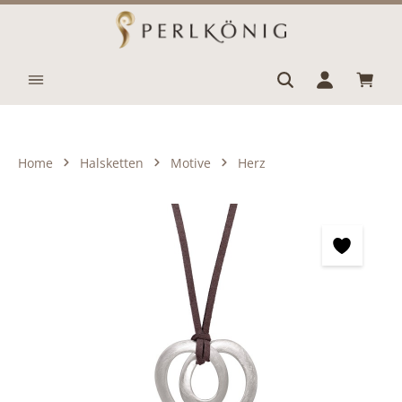
Zum Hauptinhalt springen
Waren
Home
Halsketten
Motive
Herz
Bildergalerie überspringen