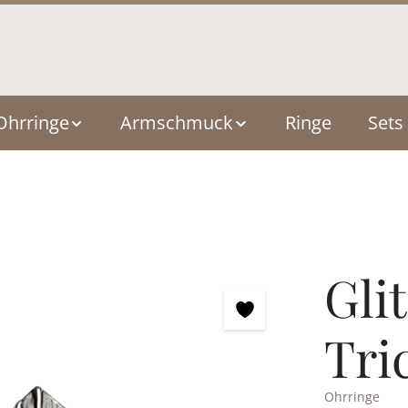
Ohrringe
Armschmuck
Ringe
Sets
Gli
Tri
Ohrringe