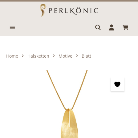
Zum Hauptinhalt springen
Waren
Home
Halsketten
Motive
Blatt
Bildergalerie überspringen