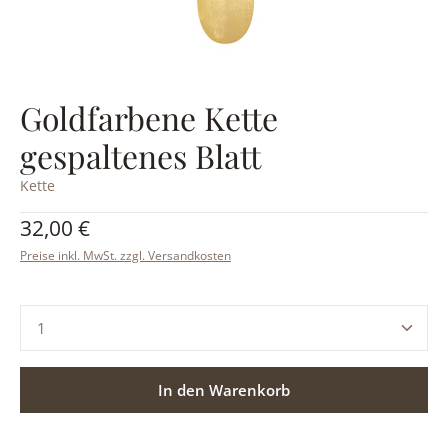
Goldfarbene Kette
gespaltenes Blatt
Kette
Regulärer Preis:
32,00 €
Preise inkl. MwSt. zzgl. Versandkosten
Produkt Anzahl: Gib den gewünschten Wert ein ode
In den Warenkorb