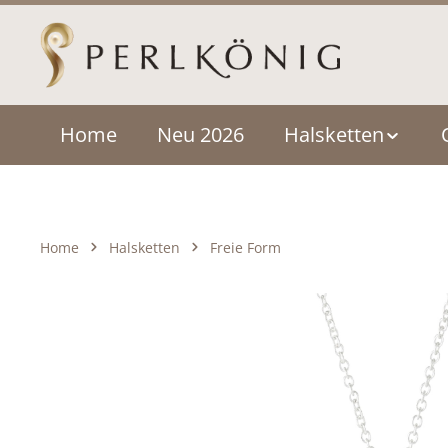
um Hauptinhalt springen
Zur Hauptnavigation springen
Home
Neu 2026
Halsketten
Home
Halsketten
Freie Form
Bildergalerie überspringen