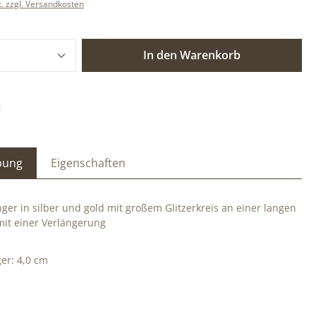
t. zzgl. Versandkosten
 Anzahl: Gib den gewünschten Wert ein o
In den Warenkorb
:
bung
Eigenschaften
er in silber und gold mit großem Glitzerkreis an einer langen
mit einer Verlängerung
r: 4,0 cm