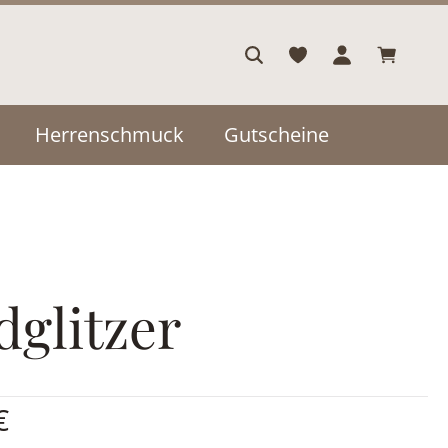
Warenkor
Herrenschmuck
Gutscheine
dglitzer
is:
€