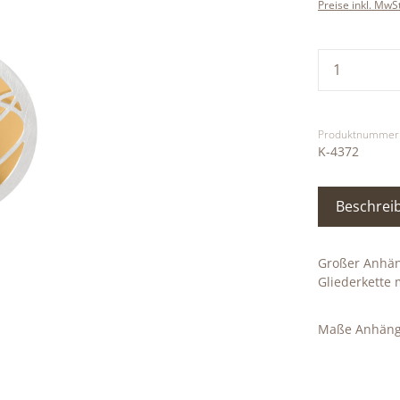
Preise inkl. MwS
Produkt
Produktnummer
K-4372
Beschrei
Großer Anhäng
Gliederkette 
Maße Anhänge