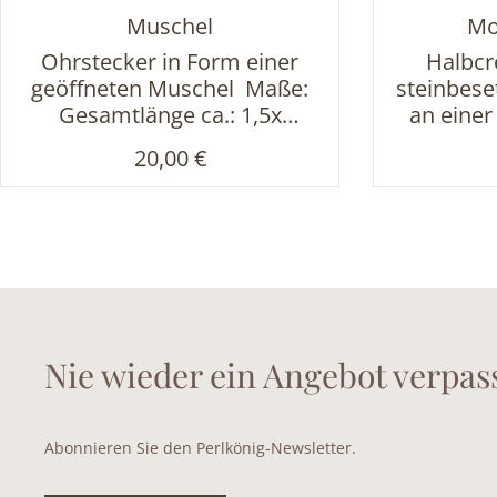
Muschel
Mo
Ohrstecker in Form einer
Halbcr
geöffneten Muschel Maße:
steinbese
Gesamtlänge ca.: 1,5x
an einer 
1,5cm, Durchmesser Perle
Maße: 
Regulärer Preis:
20,00 €
ca. 0,6 cm
2,3cmDurc
1,4 cmDur
0,4 cm A
Nie wieder ein Angebot verpas
Abonnieren Sie den Perlkönig-Newsletter.