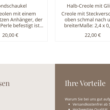
ndschaukel
Halb-Creole mit Gli
eolen mit einem
Creole mit Steckversc
tzen Anhänger, der
oben schmal nach 
Perle befestigt ist
breiterMaße: 2,4 x 0
Gesamtlänge: ca.
Regulärer Preis:
Regulärer P
20,00 €
22,00 €
hmesser Creole ca.
chmesser Perle ca.
nhänger ca. 0,8 cm
sen
Ihre Vorteile
Warum Sie bei uns gut au
Versandkostenfrei ab 5
Hochwertige Qualität