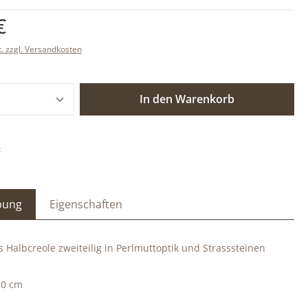
is:
€
t. zzgl. Versandkosten
 Anzahl: Gib den gewünschten Wert ein o
In den Warenkorb
:
bung
Eigenschaften
s Halbcreole zweiteilig in Perlmuttoptik und Strasssteinen
,0 cm