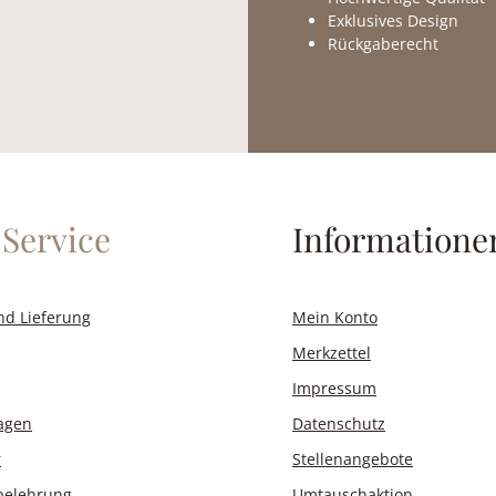
Exklusives Design
Rückgaberecht
Service
Informatione
nd Lieferung
Mein Konto
Merkzettel
Impressum
ragen
Datenschutz
r
Stellenangebote
belehrung
Umtauschaktion