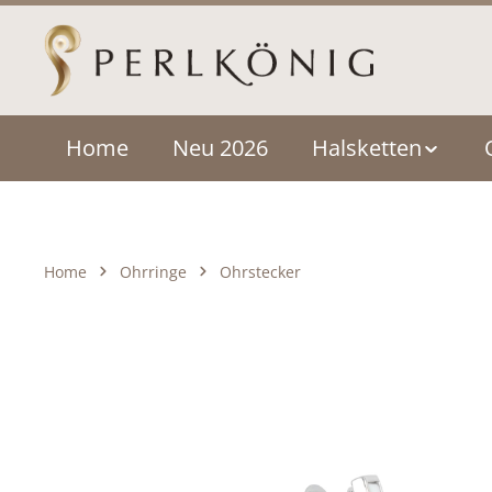
um Hauptinhalt springen
Zur Hauptnavigation springen
Home
Neu 2026
Halsketten
Home
Ohrringe
Ohrstecker
Bildergalerie überspringen