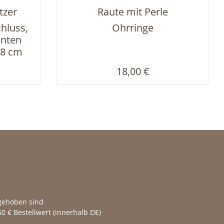
tzer
Raute mit Perle
hluss,
Ohrringe
unten
,8 cm
reis:
Regulärer Preis:
18,00 €
fgehoben sind
0 € Bestellwert (innerhalb DE)