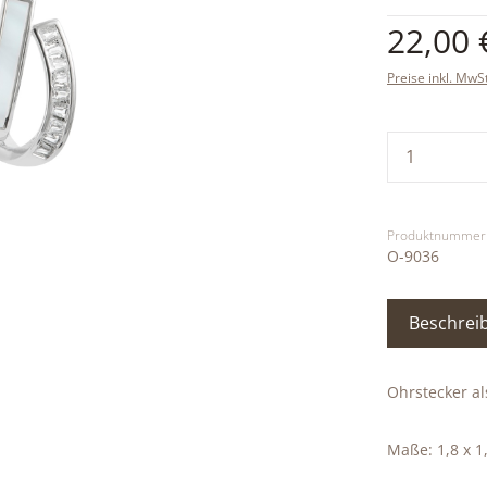
Regulärer Pre
22,00 
Preise inkl. MwS
Produkt
Produktnummer
O-9036
Beschrei
Ohrstecker al
Maße: 1,8 x 1