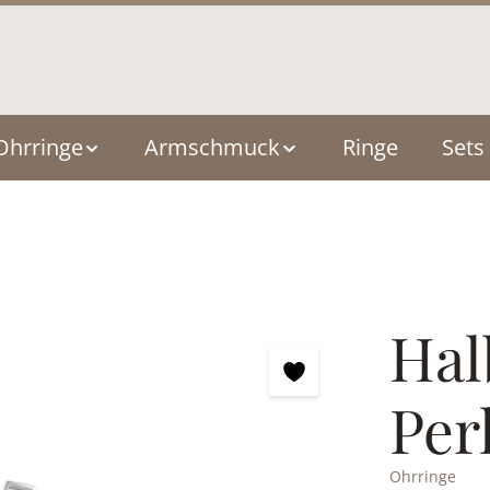
Ohrringe
Armschmuck
Ringe
Sets
Hal
Per
Ohrringe