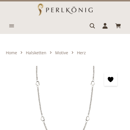
Zum Hauptinhalt springen
Waren
Home
Halsketten
Motive
Herz
Bildergalerie überspringen