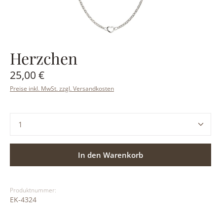
Herzchen
Regulärer Preis:
25,00 €
Preise inkl. MwSt. zzgl. Versandkosten
Produkt Anzahl: Gib den gewünschten Wert ein ode
In den Warenkorb
Produktnummer:
EK-4324