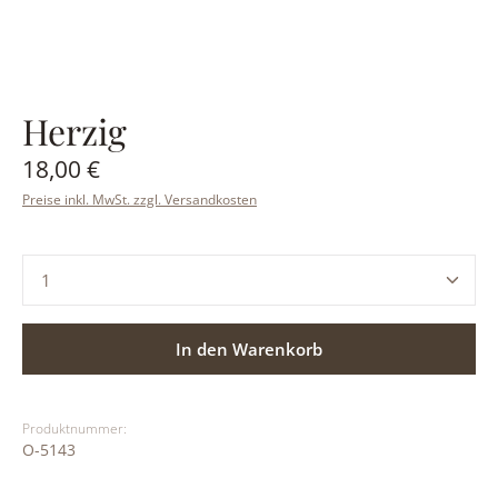
Herzig
Regulärer Preis:
18,00 €
Preise inkl. MwSt. zzgl. Versandkosten
Produkt Anzahl: Gib den gewünschten Wert ein ode
In den Warenkorb
Produktnummer:
O-5143