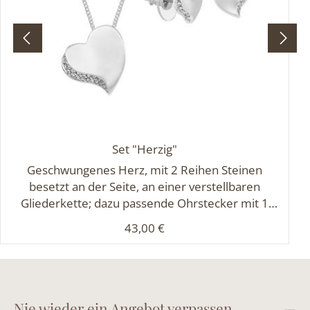
Set "Herzig"
Geschwungenes Herz, mit 2 Reihen Steinen
besetzt an der Seite, an einer verstellbaren
Gliederkette; dazu passende Ohrstecker mit 1
Reihe Steinen.Set besteht aus K-5143 und O-5143
Regulärer Preis:
43,00 €
Nie wieder ein Angebot verpassen