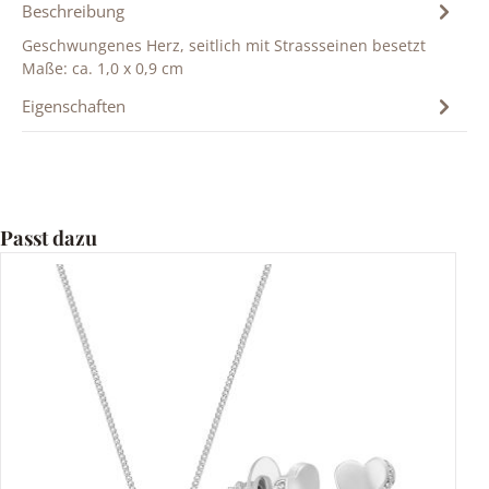
Beschreibung
Geschwungenes Herz, seitlich mit Strassseinen besetzt
Maße: ca. 1,0 x 0,9 cm
Eigenschaften
Produktgalerie überspringen
Passt dazu