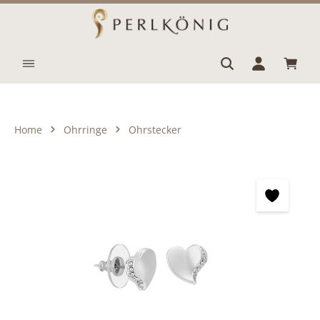
Zum Hauptinhalt springen
Waren
Home
Ohrringe
Ohrstecker
Bildergalerie überspringen