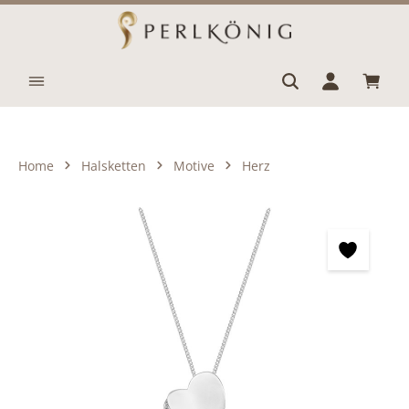
Zum Hauptinhalt springen
Waren
Home
Halsketten
Motive
Herz
Bildergalerie überspringen