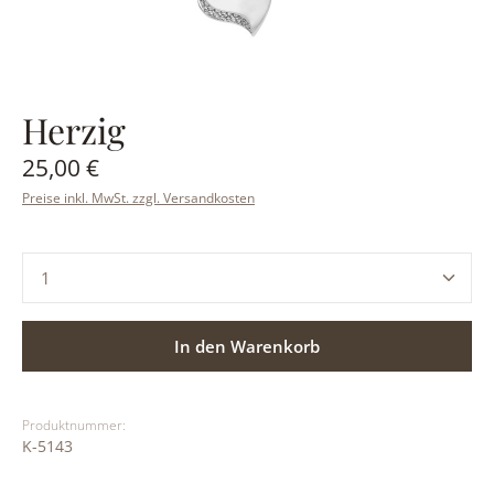
Herzig
Regulärer Preis:
25,00 €
Preise inkl. MwSt. zzgl. Versandkosten
Produkt Anzahl: Gib den gewünschten Wert ein ode
In den Warenkorb
Produktnummer:
K-5143