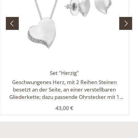
Set "Herzig"
Geschwungenes Herz, mit 2 Reihen Steinen
besetzt an der Seite, an einer verstellbaren
Gliederkette; dazu passende Ohrstecker mit 1
Reihe Steinen.Set besteht aus K-5143 und O-5143
Regulärer Preis:
43,00 €