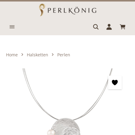
Zum Hauptinhalt springen
Waren
Home
Halsketten
Perlen
Bildergalerie überspringen