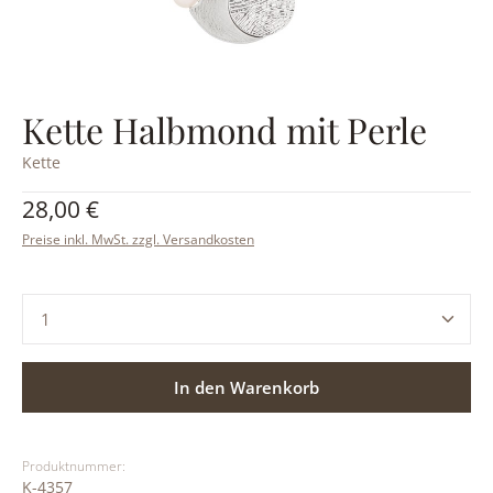
Kette Halbmond mit Perle
Kette
Regulärer Preis:
28,00 €
Preise inkl. MwSt. zzgl. Versandkosten
Produkt Anzahl: Gib den gewünschten Wert ein ode
In den Warenkorb
Produktnummer:
K-4357