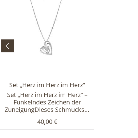
Set „Herz im Herz im Herz“
Set „Herz im Herz im Herz“ –
Funkelndes Zeichen der
ZuneigungDieses Schmuckset
vereint eine edle Halskette
Regulärer Preis:
40,00 €
und passende Ohrstecker,
beide gestaltet im Motiv