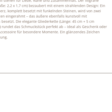
l stehen für Liebe, Nähe und Zusammenhalt. Der filigrane
e: 2,2 x 1,7 cm) bezaubert mit einem strahlenden Design: Ein
herz, komplett besetzt mit funkelnden Steinen, wird von zwei
en eingerahmt – das äußere ebenfalls kunstvoll mit
n besetzt. Die elegante Gliederkette (Länge: 45 cm + 5 cm
 rundet das Schmuckstück perfekt ab – ideal als Geschenk oder
s Accessoire für besondere Momente.
Ein glänzendes Zeichen
gung.