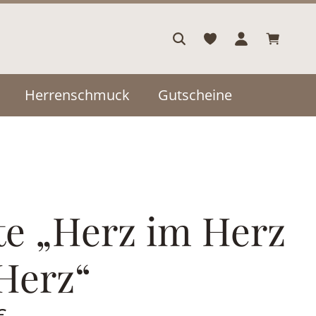
Warenkor
Herrenschmuck
Gutscheine
te „Herz im Herz
Herz“
is:
€