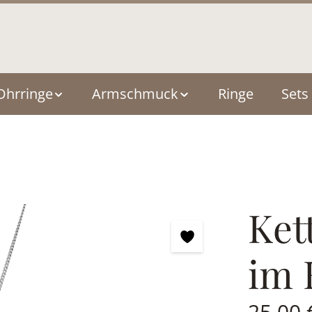
Ohrringe
Armschmuck
Ringe
Sets
Ket
im 
Regulärer Pre
25,00 