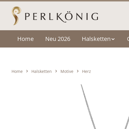
um Hauptinhalt springen
Zur Hauptnavigation springen
Home
Neu 2026
Halsketten
Home
Halsketten
Motive
Herz
Bildergalerie überspringen