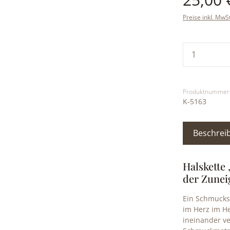
Preise inkl. MwS
Produkt
Produktnummer
K-5163
Beschrei
Halskette
der Zune
Ein Schmuckst
im Herz im He
ineinander v