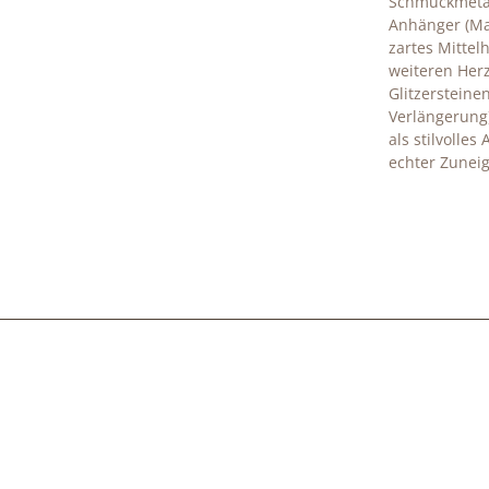
Schmuckmetal
Anhänger (Maß
zartes Mittel
weiteren Herz
Glitzersteine
Verlängerung)
als stilvolle
echter Zunei