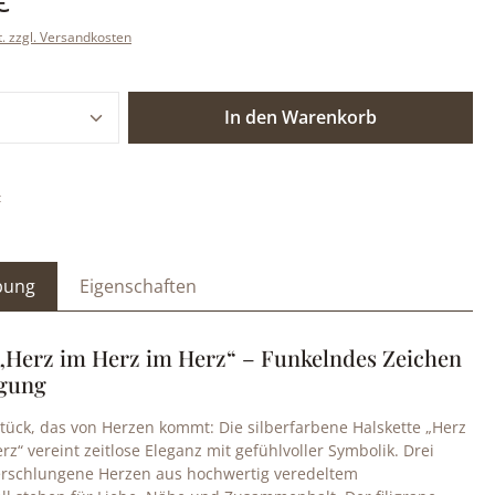
t. zzgl. Versandkosten
 Anzahl: Gib den gewünschten Wert ein o
In den Warenkorb
:
bung
Eigenschaften
 „Herz im Herz im Herz“ – Funkelndes Zeichen
igung
ück, das von Herzen kommt: Die silberfarbene Halskette „Herz
rz“ vereint zeitlose Eleganz mit gefühlvoller Symbolik. Drei
erschlungene Herzen aus hochwertig veredeltem