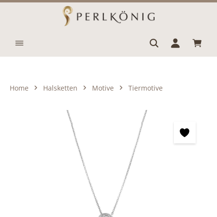
Zum Hauptinhalt springen
Waren
Home
Halsketten
Motive
Tiermotive
Bildergalerie überspringen