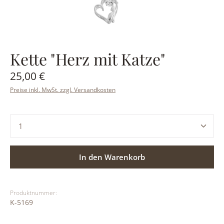
Kette "Herz mit Katze"
Regulärer Preis:
25,00 €
Preise inkl. MwSt. zzgl. Versandkosten
Produkt Anzahl: Gib den gewünschten Wert ein ode
In den Warenkorb
Produktnummer:
K-5169