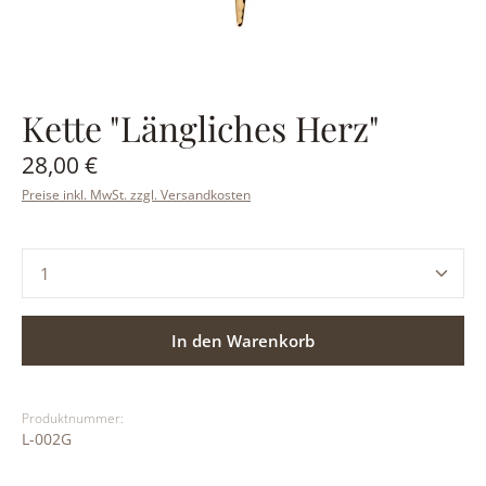
Kette "Längliches Herz"
Regulärer Preis:
28,00 €
Preise inkl. MwSt. zzgl. Versandkosten
Produkt Anzahl: Gib den gewünschten Wert ein ode
In den Warenkorb
Produktnummer:
L-002G