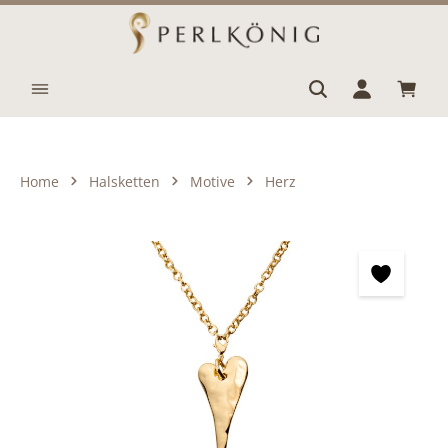
Zum Hauptinhalt springen
Waren
Home
Halsketten
Motive
Herz
Bildergalerie überspringen