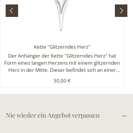
Kette "Glitzerndes Herz"
Der Anhänger der Kette "Glitzerndes Herz" hat
Form eines langen Herzens mit einem glitzernden
Herz in der Mitte. Dieser befindet sich an einer
langen Gliederkette mit hellgrauem
Regulärer Preis:
30,00 €
Textilband. Länge der Kette: ca. 70 cm + 8 cm
VerlängerungMaße des Anhängers: ca. 7 x 3 cm
Nie wieder ein Angebot verpassen