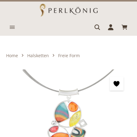
Zum Hauptinhalt springen
Waren
Home
Halsketten
Freie Form
Bildergalerie überspringen