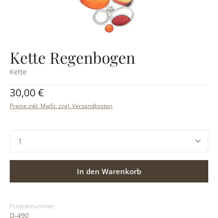
Kette Regenbogen
Kette
Regulärer Preis:
30,00 €
Preise inkl. MwSt. zzgl. Versandkosten
Produkt Anzahl: Gib den gewünschten Wert ein ode
In den Warenkorb
Produktnummer:
D-490