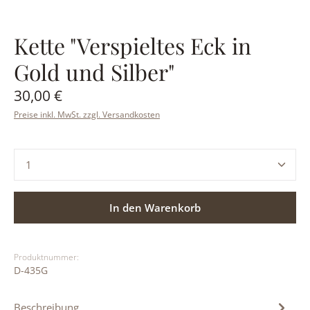
Kette "Verspieltes Eck in
Gold und Silber"
Regulärer Preis:
30,00 €
Preise inkl. MwSt. zzgl. Versandkosten
Produkt Anzahl: Gib den gewünschten Wert ein ode
In den Warenkorb
Produktnummer:
D-435G
Beschreibung