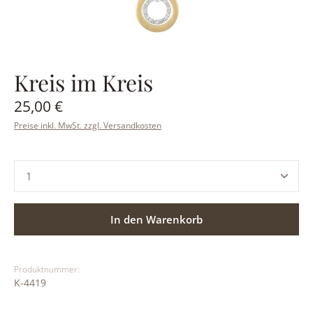
Kreis im Kreis
Regulärer Preis:
25,00 €
Preise inkl. MwSt. zzgl. Versandkosten
Produkt Anzahl: Gib den gewünschten Wert ein ode
In den Warenkorb
Produktnummer:
K-4419