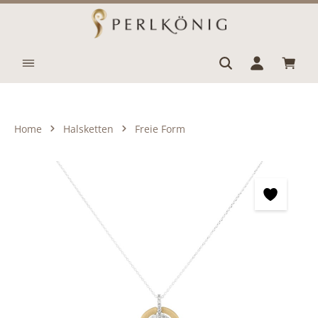
Zum Hauptinhalt springen
Waren
Home
Halsketten
Freie Form
Bildergalerie überspringen