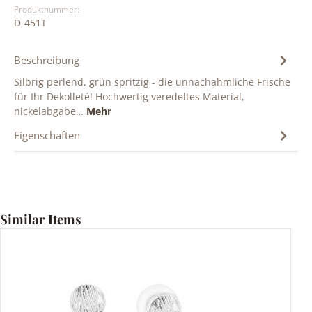
Produktnummer:
D-451T
Beschreibung
Silbrig perlend, grün spritzig - die unnachahmliche Frische
für Ihr Dekolleté! Hochwertig veredeltes Material,
nickelabgabe…
Mehr
Eigenschaften
Produktgalerie überspringen
Similar Items