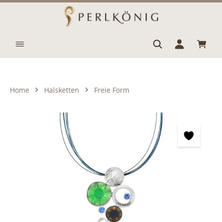
Zum Hauptinhalt springen
Waren
Home
Halsketten
Freie Form
Bildergalerie überspringen