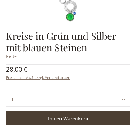
Kreise in Grün und Silber
mit blauen Steinen
Kette
Regulärer Preis:
28,00 €
Preise inkl. MwSt. zzgl. Versandkosten
Produkt Anzahl: Gib den gewünschten Wert ein ode
In den Warenkorb