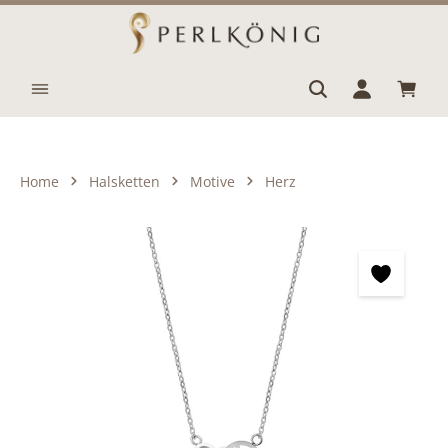
Zum Hauptinhalt springen
Waren
Home
Halsketten
Motive
Herz
Bildergalerie überspringen