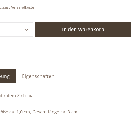
t. zzgl. Versandkosten
 Anzahl: Gib den gewünschten Wert ein o
In den Warenkorb
:
bung
Eigenschaften
t rotem Zirkonia
öße ca. 1,0 cm,
Gesamtlänge ca. 3 cm