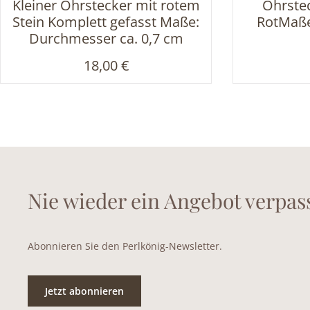
Kleiner Ohrstecker mit rotem
Ohrstec
Stein Komplett gefasst Maße:
RotMaße:
Durchmesser ca. 0,7 cm
Regulärer Preis:
18,00 €
Nie wieder ein Angebot verpas
Abonnieren Sie den Perlkönig-Newsletter.
Jetzt abonnieren