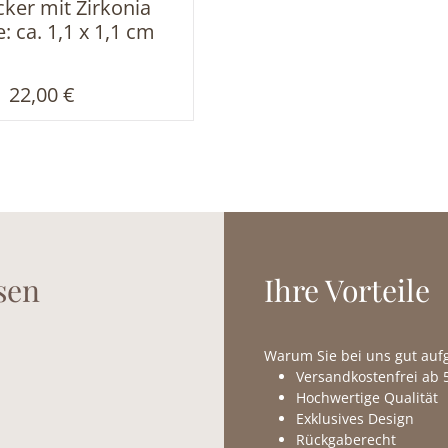
ker mit Zirkonia
 ca. 1,1 x 1,1 cm
Regulärer Preis:
22,00 €
sen
Ihre Vorteile
Warum Sie bei uns gut au
Versandkostenfrei ab 5
Hochwertige Qualität
Exklusives Design
Rückgaberecht