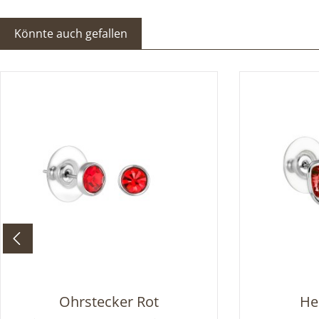
Könnte auch gefallen
Produktgalerie überspringen
Ohrstecker Rot
He