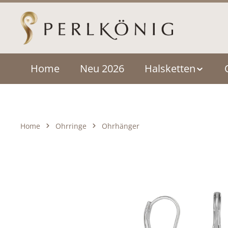
um Hauptinhalt springen
Zur Hauptnavigation springen
Home
Neu 2026
Halsketten
Home
Ohrringe
Ohrhänger
Bildergalerie überspringen