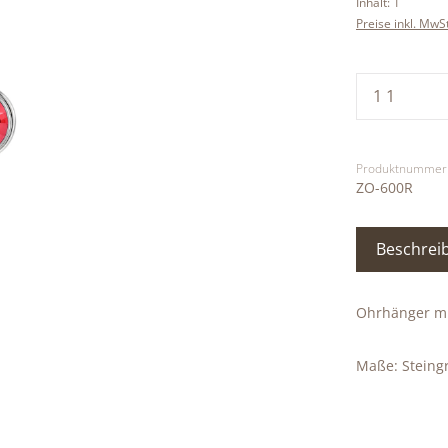
Inhalt:
1
Preise inkl. MwS
Produkt
Produktnummer
ZO-600R
Beschrei
Ohrhänger mi
Maße: Steingr