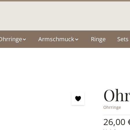
Ohrringe
Armschmuck
Ringe
Sets
Ohr
Ohrringe
Regulärer Pre
26,00 