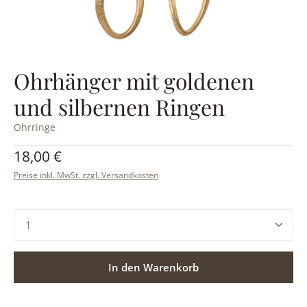
Ohrhänger mit goldenen
und silbernen Ringen
Ohrringe
Regulärer Preis:
18,00 €
Preise inkl. MwSt. zzgl. Versandkosten
Produkt Anzahl: Gib den gewünschten Wert ein ode
In den Warenkorb