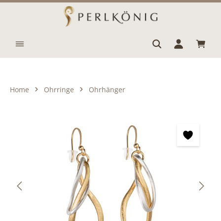
Zum Hauptinhalt springen
Waren
Home
Ohrringe
Ohrhänger
Bildergalerie überspringen