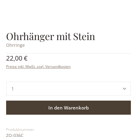
Ohrhänger mit Stein
Ohrringe
Regulärer Preis:
22,00 €
Preise inkl. MwSt. zzgl. Versandkosten
Produkt Anzahl: Gib den gewünschten Wert ein ode
In den Warenkorb
Produktnummer:
ZO-036C