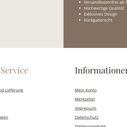
Versandkostenfrei ab 5
Hochwertige Qualität
Exklusives Design
Rückgaberecht
Service
Informatione
nd Lieferung
Mein Konto
Merkzettel
Impressum
ragen
Datenschutz
r
Stellenangebote