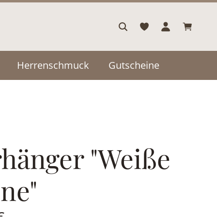
Warenkor
Herrenschmuck
Gutscheine
hänger "Weiße
ine"
is:
€