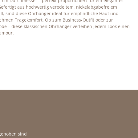
 1 cm Durchmesser – perfekt proportioniert für ein elegantes
efertigt aus hochwertig veredeltem, nickelabgabefreiem
l, sind diese Ohrhänger ideal für empfindliche Haut und
nehmen Tragekomfort.
Ob zum Business-Outfit oder zur
be – diese klassischen Ohrhänger verleihen jedem Look einen
amour.
fgehoben sind