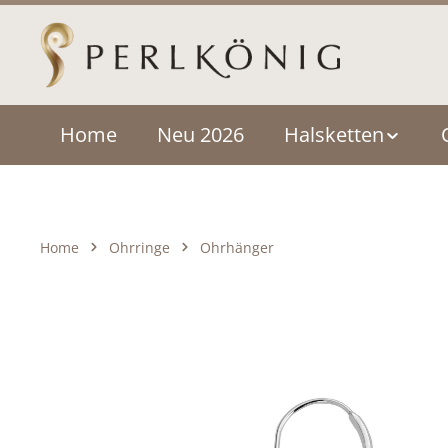
um Hauptinhalt springen
Zur Hauptnavigation springen
Home
Neu 2026
Halsketten
Home
Ohrringe
Ohrhänger
Bildergalerie überspringen