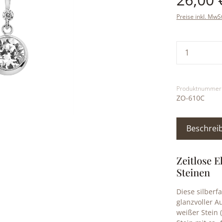
Preise inkl. MwS
Produkt
Produktnummer
ZO-610C
Beschrei
Zeitlose 
Steinen
Diese silberf
glanzvoller A
weißer Stein 