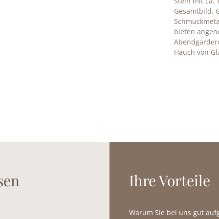
Stein mit ca.
Gesamtbild. G
Schmuckmetal
bieten ange
Abendgardero
Hauch von Gl
sen
Ihre Vorteile
Warum Sie bei uns gut au