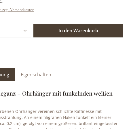
t. zzgl. Versandkosten
 Anzahl: Gib den gewünschten Wert ein o
In den Warenkorb
:
bung
Eigenschaften
Eleganz – Ohrhänger mit funkelnden weißen
arbenen Ohrhänger vereinen schlichte Raffinesse mit
usstrahlung. An einem filigranen Haken funkelt ein kleiner
(ca. 0,2 cm), gefolgt von einem größeren, brillant eingefassten