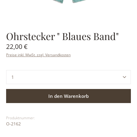
Ohrstecker " Blaues Band"
Regulärer Preis:
22,00 €
Preise inkl. MwSt. zzgl. Versandkosten
Produkt Anzahl: Gib den gewünschten Wert ein ode
In den Warenkorb
Produktnummer:
O-2162