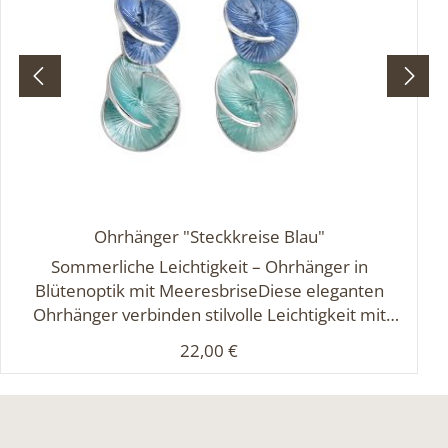
Ohrhänger "Steckkreise Blau"
Sommerliche Leichtigkeit – Ohrhänger in
Blütenoptik mit MeeresbriseDiese eleganten
Ohrhänger verbinden stilvolle Leichtigkeit mit
floraler Eleganz. Jeweils zwei unterschiedlich
Regulärer Preis:
22,00 €
beschichtete Kreise in zartem Hell- und intensivem
Dunkelblau sind harmonisch übereinander
angeordnet und erinnern in ihrer Form an eine
moderne Blütenkombination. Die fein