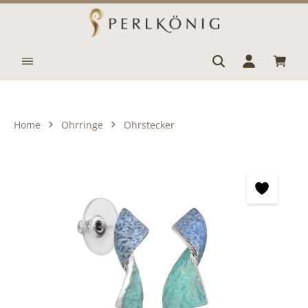
Zum Hauptinhalt springen
Waren
Home
Ohrringe
Ohrstecker
Bildergalerie überspringen