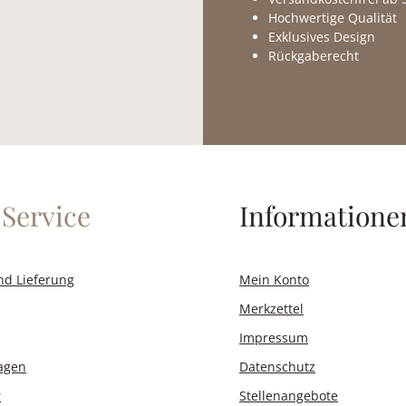
ness-Look oder zur
Hochwertige Qualität
erobe – mit einem
Exklusives Design
rchmesser von ca.
Rückgaberecht
d diese Stecker das
ekte Detail für
wusste Auftritte.
Service
Informatione
nd Lieferung
Mein Konto
Merkzettel
Impressum
ragen
Datenschutz
r
Stellenangebote