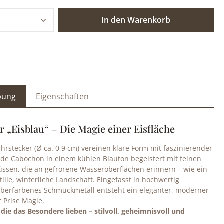
 Anzahl: Gib den gewünschten Wert ein o
In den Warenkorb
:
bung
Eigenschaften
r „Eisblau“ – Die Magie einer Eisfläche
hrstecker (Ø ca. 0,9 cm) vereinen klare Form mit faszinierender
nde Cabochon in einem kühlen Blauton begeistert mit feinen
ssen, die an gefrorene Wasseroberflächen erinnern – wie ein
stille, winterliche Landschaft. Eingefasst in hochwertig
ilberfarbenes Schmuckmetall entsteht ein eleganter, moderner
r Prise Magie.
e, die das Besondere lieben – stilvoll, geheimnisvoll und