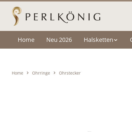
um Hauptinhalt springen
Zur Hauptnavigation springen
Home
Neu 2026
Halsketten
Home
Ohrringe
Ohrstecker
Bildergalerie überspringen