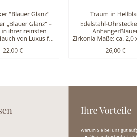
er "Blauer Glanz"
Traum in Hellbl
r „Blauer Glanz“ –
Edelstahl-Ohrstecke
 in ihrer reinsten
AnhängerBlaue
Hauch von Luxus für
Zirkonia Maße: ca. 2,0 
Tag: Diese edlen
Regulärer Preis:
Regulärer P
22,00 €
26,00 €
ecker vereinen
sches Design mit
r Raffinesse. Im
kt strahlt ein zart
r Stein (Ø 0,8 cm),
 in einen glitzernden
kleiner, weißer
eine. Gefertigt aus
sen
Ihre Vorteile
rtig veredeltem
etall, überzeugen
 zeitlose Schönheit
Warum Sie bei uns gut au
hlenden Glanz. Ob
Versandkostenfrei ab 5