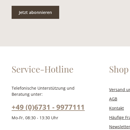
zum Busi
Abendgard
Jetzt abonnieren
Gesamtdu
1,1 cm sin
perf
stilbe
Service-Hotline
Shop 
Telefonische Unterstützung und
Versand u
Beratung unter:
AGB
+49 (0)6731 - 9977111
Kontakt
Häufige F
Mo-Fr, 08:30 - 13:30 Uhr
Newslette