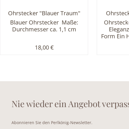
Ohrstecker "Blauer Traum"
Ohrsteck
Blauer Ohrstecker Maße:
Ohrstecke
Durchmesser ca. 1,1 cm
Eleganz
Form Ein 
jeden 
Regulärer Preis:
18,00 €
Ohrst
klassi
moderne
Mittelpun
hellblaue
eingefasst
Kranz 
Schmuckst
Nie wieder ein Angebot verpas
hochwe
Schmuckm
sie durch
Abonnieren Sie den Perlkönig-Newsletter.
und stra