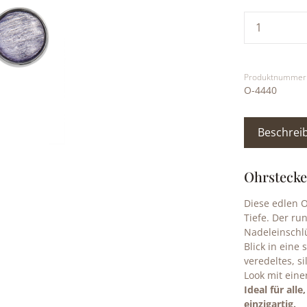
Produkt
Produktnummer
O-4440
Beschrei
Ohrstecke
Diese edlen O
Tiefe. Der ru
Nadeleinschlü
Blick in eine 
veredeltes, s
Look mit eine
Ideal für all
einzigartig.