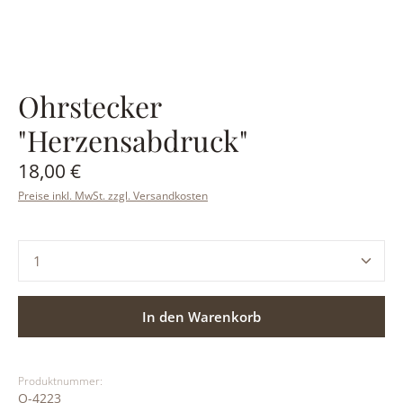
Ohrstecker
"Herzensabdruck"
Regulärer Preis:
18,00 €
Preise inkl. MwSt. zzgl. Versandkosten
Produkt Anzahl: Gib den gewünschten Wert ein ode
In den Warenkorb
Produktnummer:
O-4223