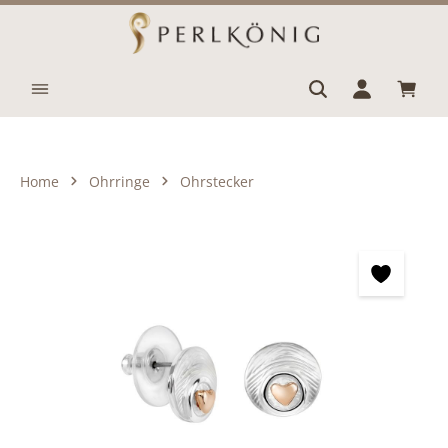
Zum Hauptinhalt springen
Waren
Home
Ohrringe
Ohrstecker
Bildergalerie überspringen