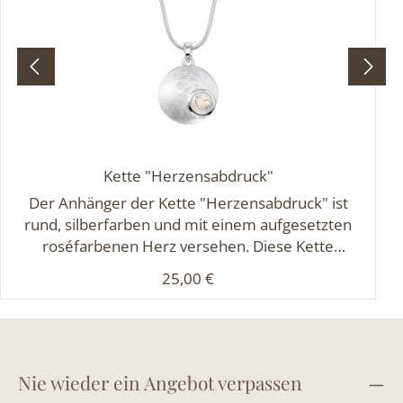
Kette "Herzensabdruck"
Der Anhänger der Kette "Herzensabdruck" ist
rund, silberfarben und mit einem aufgesetzten
roséfarbenen Herz versehen. Diese Kette
verbinden das Symbol des Fingerabdrucks mit
Regulärer Preis:
25,00 €
einem feinem Herz. Das kleine rosé Herz wird von
einem glänzenden Ring eingerahmt. Die
strukturierte Oberfläche im Hintergrund erinnert
an die Linien eines Fingerabdrucks und macht
jedes Stück zu etwas ganz Besonderem. Länge
Nie wieder ein Angebot verpassen
der Kette: ca. 45 cmMaße des Anhängers: Ø ca.