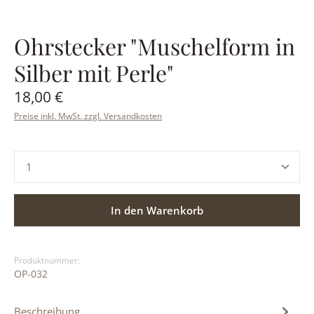
Ohrstecker "Muschelform in
Silber mit Perle"
Regulärer Preis:
18,00 €
Preise inkl. MwSt. zzgl. Versandkosten
Produkt Anzahl: Gib den gewünschten Wert ein ode
In den Warenkorb
Produktnummer:
OP-032
Beschreibung