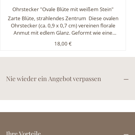
Ohrstecker "Ovale Blüte mit weißem Stein"
Zarte Blüte, strahlendes Zentrum Diese ovalen
Ohrstecker (ca. 0,9 x 0,7 cm) vereinen florale
Anmut mit edlem Glanz. Geformt wie eine
stilisierte Blüte aus hochwertig veredeltem,
Regulärer Preis:
18,00 €
silberfarbenem Schmuckmetall, ruht in ihrer Mitte
ein facettierter weißer Stein, der das Licht
zauberhaft einfängt und reflektiert. Ein feminines,
stilvolles Accessoire – ideal für alle, die Eleganz mit
einem Hauch Verspieltheit lieben.
Nie wieder ein Angebot verpassen
Ihre Vorteile