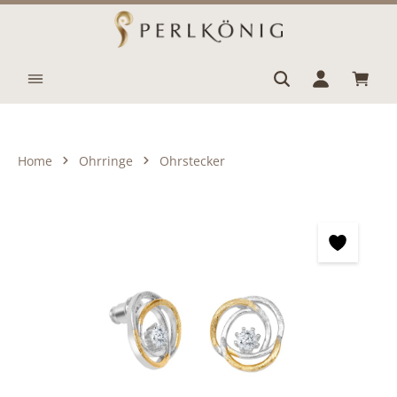
Zum Hauptinhalt springen
Waren
Home
Ohrringe
Ohrstecker
Bildergalerie überspringen