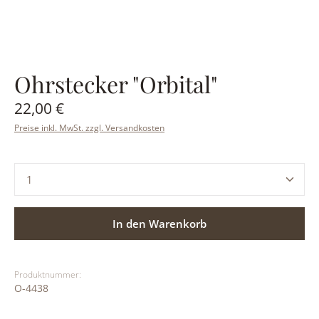
Ohrstecker "Orbital"
Regulärer Preis:
22,00 €
Preise inkl. MwSt. zzgl. Versandkosten
Produkt Anzahl: Gib den gewünschten Wert ein ode
In den Warenkorb
Produktnummer:
O-4438