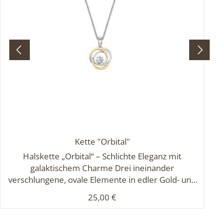
Kette "Orbital"
Halskette „Orbital“ – Schlichte Eleganz mit
galaktischem Charme Drei ineinander
verschlungene, ovale Elemente in edler Gold- und
Silberoptik umkreisen einen funkelnden
Regulärer Preis:
25,00 €
Schmuckstein (Ø 0,4 cm) wie Planeten ihr
Zentrum. Die besondere Kombination aus