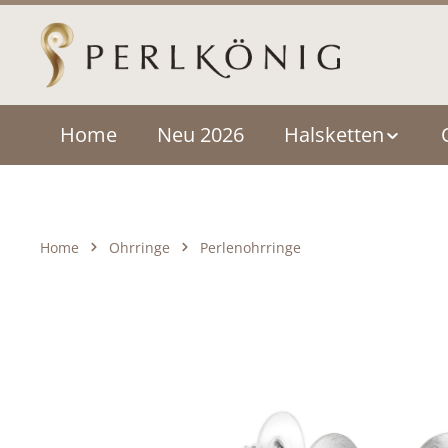
um Hauptinhalt springen
Zur Hauptnavigation springen
Home
Neu 2026
Halsketten
Home
Ohrringe
Perlenohrringe
Bildergalerie überspringen