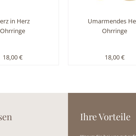
erz in Herz
Umarmendes He
Ohrringe
Ohrringe
Regulärer Preis:
Regulärer P
18,00 €
18,00 €
sen
Ihre Vorteile