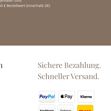
fgehoben sind
0 € Bestellwert (innerhalb DE)
n
Sichere Bezahlung.
Schneller Versand.