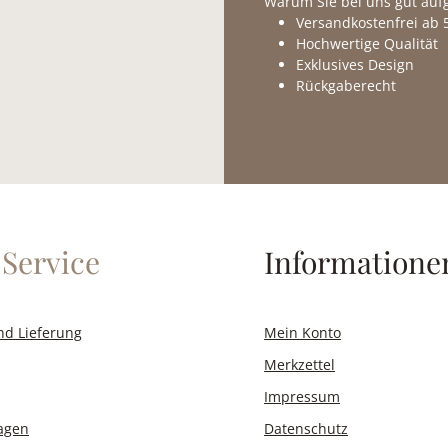
Warum Sie bei uns gut au
Versandkostenfrei ab 5
Hochwertige Qualität
Exklusives Design
Rückgaberecht
Service
Informatione
nd Lieferung
Mein Konto
Merkzettel
Impressum
ragen
Datenschutz