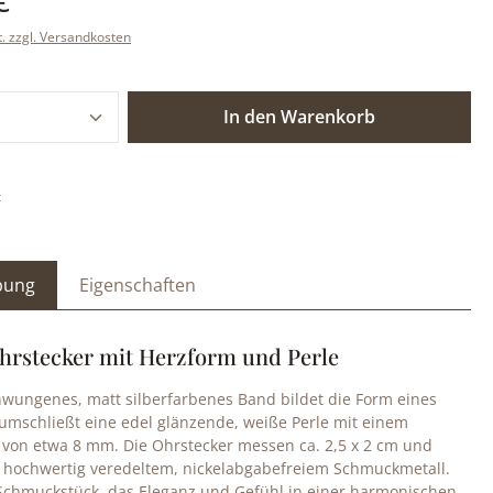
t. zzgl. Versandkosten
 Anzahl: Gib den gewünschten Wert ein o
In den Warenkorb
:
bung
Eigenschaften
Ohrstecker mit Herzform und Perle
hwungenes, matt silberfarbenes Band bildet die Form eines
umschließt eine edel glänzende, weiße Perle mit einem
von etwa 8 mm. Die Ohrstecker messen ca. 2,5 x 2 cm und
 hochwertig veredeltem, nickelabgabefreiem Schmuckmetall.
s Schmuckstück, das Eleganz und Gefühl in einer harmonischen