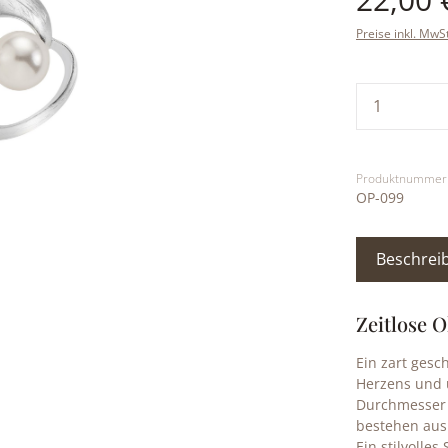
Preise inkl. MwS
Produkt
Produktnummer
OP-099
Beschrei
Zeitlose 
Ein zart gesc
Herzens und 
Durchmesser 
bestehen aus
Ein stilvolle