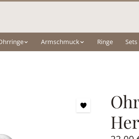
Ohrringe
Armschmuck
Ringe
Sets
Ohr
Her
Regulärer Pre
22,00 