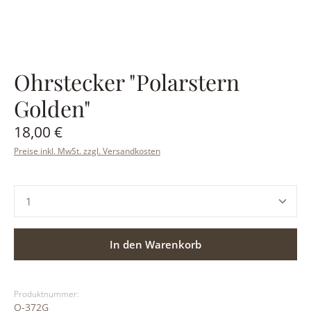
Ohrstecker "Polarstern
Golden"
Regulärer Preis:
18,00 €
Preise inkl. MwSt. zzgl. Versandkosten
Produkt Anzahl: Gib den gewünschten Wert ein ode
In den Warenkorb
Produktnummer:
O-372G