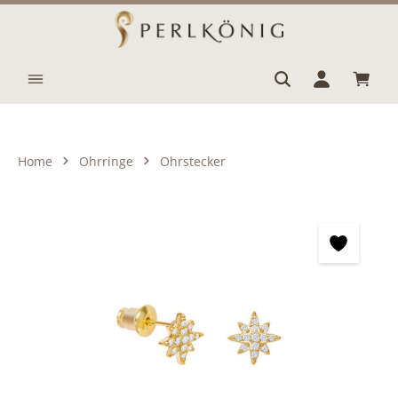
Zum Hauptinhalt springen
Waren
Home
Ohrringe
Ohrstecker
Bildergalerie überspringen