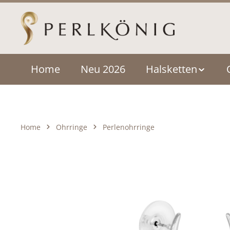
um Hauptinhalt springen
Zur Hauptnavigation springen
Home
Neu 2026
Halsketten
Home
Ohrringe
Perlenohrringe
Bildergalerie überspringen