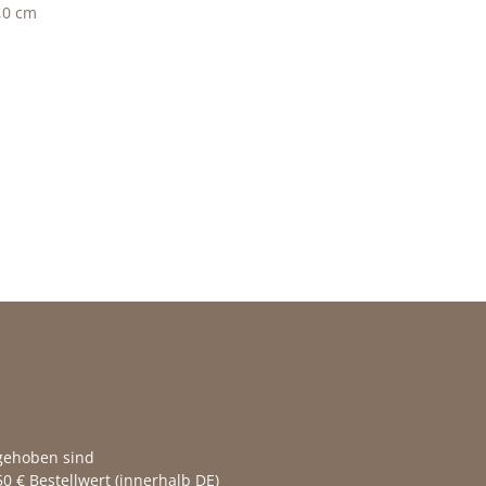
,0 cm
fgehoben sind
0 € Bestellwert (innerhalb DE)