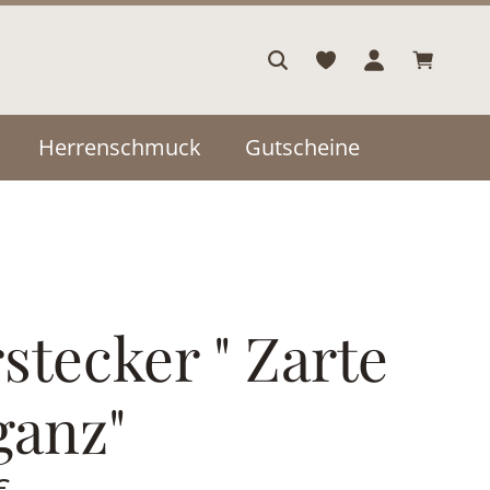
Warenkor
Herrenschmuck
Gutscheine
stecker " Zarte
ganz"
is:
€