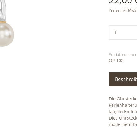
Preise inkl. MwS
Produkt
Produktnummer
OP-102
Beschrei
Die Ohrstecke
Perlenhalteru
langen Enden
Dies Ohrstec
modernem De