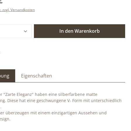
t. zzgl. Versandkosten
 Anzahl: Gib den gewünschten Wert ein o
In den Warenkorb
:
bung
Eigenschaften
r "Zarte Eleganz" haben eine silberfarbene matte
ng. Diese hat eine geschwungene V- Form mit unterschiedlich
.
ker überzeugen mit einem einzigartigen Aussehen und
sign.