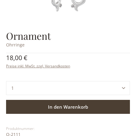
Ornament
Ohrringe
Regulärer Preis:
18,00 €
Preise inkl. MwSt. zzgl. Versandkosten
Produkt Anzahl: Gib den gewünschten Wert ein ode
In den Warenkorb
Produktnummer:
O-2111