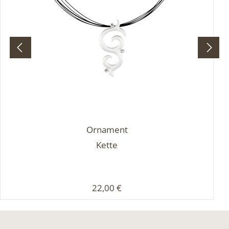
Ornament
Kette
Regulärer Preis:
22,00 €