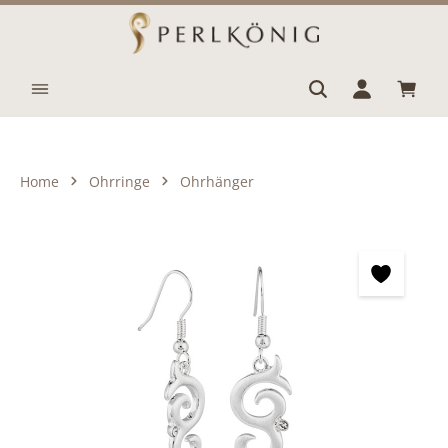
Zum Hauptinhalt springen
Waren
Home
Ohrringe
Ohrhänger
Bildergalerie überspringen