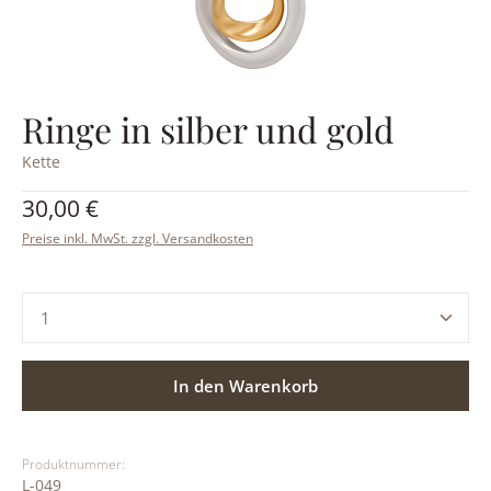
Ringe in silber und gold
Kette
Regulärer Preis:
30,00 €
Preise inkl. MwSt. zzgl. Versandkosten
Produkt Anzahl: Gib den gewünschten Wert ein ode
In den Warenkorb
Produktnummer:
L-049