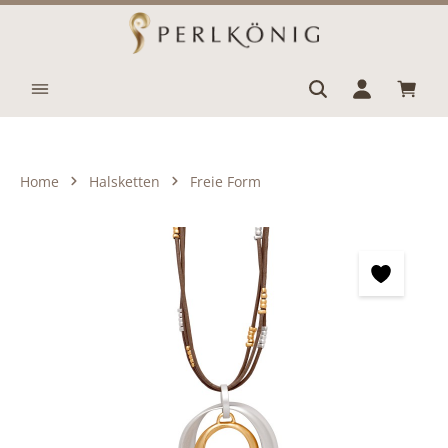
Zum Hauptinhalt springen
Waren
Home
Halsketten
Freie Form
Bildergalerie überspringen