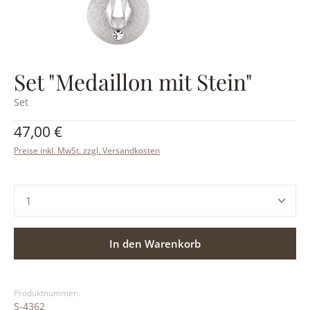
Set "Medaillon mit Stein"
Set
Regulärer Preis:
47,00 €
Preise inkl. MwSt. zzgl. Versandkosten
Produkt Anzahl: Gib den gewünschten Wert ein ode
In den Warenkorb
Produktnummer:
S-4362