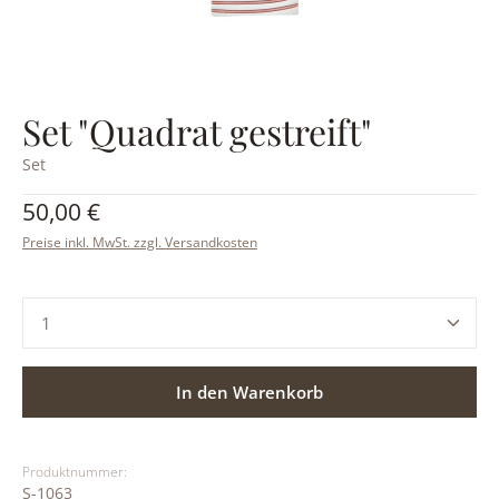
Set "Quadrat gestreift"
Set
Regulärer Preis:
50,00 €
Preise inkl. MwSt. zzgl. Versandkosten
Produkt Anzahl: Gib den gewünschten Wert ein ode
In den Warenkorb
Produktnummer:
S-1063