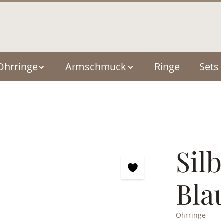
Ohrringe
Armschmuck
Ringe
Sets
Sil
Bla
Ohrringe