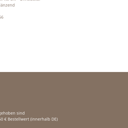
glänzend
56
fgehoben sind
0 € Bestellwert (innerhalb DE)