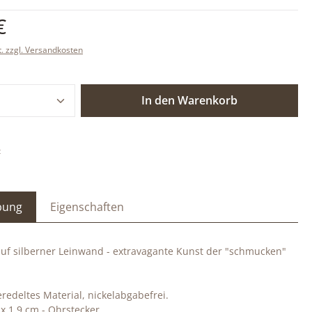
is:
€
t. zzgl. Versandkosten
 Anzahl: Gib den gewünschten Wert ein o
In den Warenkorb
:
bung
Eigenschaften
auf silberner Leinwand - extravagante Kunst der "schmucken"
redeltes Material, nickelabgabefrei.
 x 1,9 cm - Ohrstecker