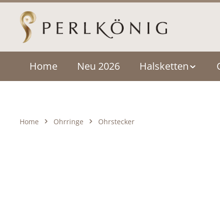
um Hauptinhalt springen
Zur Hauptnavigation springen
Home
Neu 2026
Halsketten
Home
Ohrringe
Ohrstecker
Bildergalerie überspringen