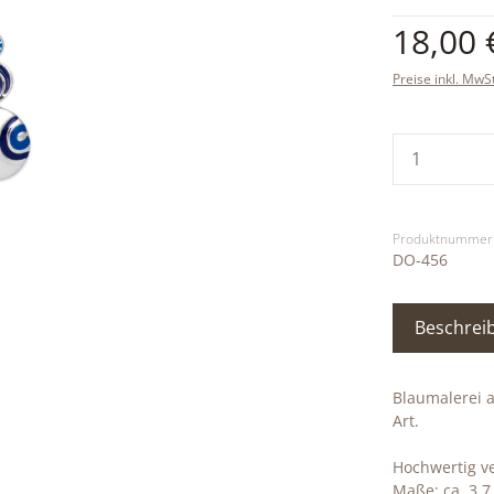
Regulärer Pre
18,00 
Preise inkl. MwS
Produkt
Produktnummer
DO-456
Beschrei
Blaumalerei 
Art.
Hochwertig ve
Maße: ca. 3,7